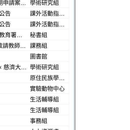
【申請資訊】國科會 -「補助國內舉辦國際學術研討會」115年第二期申請案(校截止日：115.9.24中午12:00)
學術研究組
公告
課外活動指導組
公告
課外活動指導組
教育部國民及學前教育署（下稱該署）「115年度教育部國民及學前教育署辦理性別平等教育建置課程與教學人才庫實施計畫」1份，請教師踴躍提出申請
秘書組
114學年度優秀【跨領域課程】獎勵金申請，至115/9/30(三)截止，敬請教師踴躍提出–
課務組
圖書館
115.8.16 ~ 115. 8.17--微生物與免疫前沿：國衛院 × 陽明交通大學 × 慈濟大學 三方聯合研討會
學術研究組
原住民族學生資源中心
實驗動物中心
生活輔導組
生活輔導組
事務組