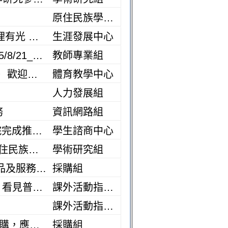
原住民族學生資源中心
【就業獎助學金】佛教慈濟醫療財團法人花蓮慈濟醫院百萬成星 護理有光 護理公費培育獎助方案
生涯發展中心
第二次公告【115-1學期創新與特色教學開放申請】申請截止時間115/8/21_中午12點，歡迎提出申請
教師專業組
代公告「2026台灣運動產業永續論壇」訂於115年8月28日（星期五）歡迎踴躍參加!訂於115年8月28日（星期五）在本校南大校區辦理，請鼓勵所屬單位人員踴躍參與
體育教學中心
人力發展組
務
資訊網路組
▲【114學年度優良導師】評選事宜公告：115年9月30日前請各學院完成推薦作業，預計於115年10月底辦理評選會議
學生諮商中心
【轉知】國立彰化師範大學 - 辦理「115年人體研究計畫諮詢取得原住民族同意推動計畫」教育訓練課程
學術研究組
轉知-為落實執行優先採購身心障礙福利機構團體或庇護工場生產物品及服務辦法，請依衛生福利部社會及家庭署原函說明辦理，請查照。
採購組
代公告—《為什麼我們願意相信陌生人？》從一千個群眾集資故事，看見普通人改變世界的方法」講座
課外活動指導組
課外活動指導組
轉知--行政院公共工程委員會函示機關辦理涉及兒童遊戲場設施之採購，應綜合考量並視個案實際需求，妥為訂定招標文件，詳如原函說明，轉請查照。
採購組