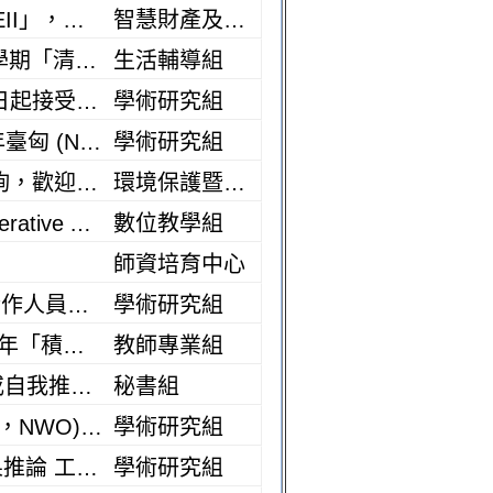
【轉知】台灣發明協會舉辦「2026第6屆香港亞洲創新發明展覽會AEII」，敬請本校師生團隊踴躍報名參加。
智慧財產及產學創業中心
主 旨 【獎助資訊】財團法人得力教育基金會115學年度第1學期「清寒獎助學金」
生活輔導組
【計畫徵求】國科會 － 115年度「外科臨床手術創新計畫」，自即日起接受申請
學術研究組
【計畫徵求】國科會 － 與匈牙利科學院(HAS)共同徵求2027-2028年臺匈 (NSTC-HAS)雙邊合作研究人員交流互訪計畫
學術研究組
【免費健康諮詢】臨場健康服務(8月份)，由醫師提供一對一健康諮詢，歡迎同仁多加利用！
環境保護暨職業安全衛生中心
【代公告】崑山科技大學互動媒體與數位娛樂系舉辦「2026 AI(Generative AI Planning and Applications)國際證照教師研習營」，鼓勵相關學科教師踴躍報名參與
數位教學組
師資培育中心
【計畫徵求】國科會 － 與英國皇家學會(RS)共同徵求2027年雙邊合作人員交流計畫(2年期)
學術研究組
代公告國立臺北科技大學與台灣是德科技股份有限公司合作辦理115年「積體光路元件及共同封裝光學耦合設計應用教師研習營」課程資訊，敬邀教師踴躍報名參加
教師專業組
公開徵求臺南市私立慈濟高級中學校長候選人，歡迎各界人士推薦或自我推薦。
秘書組
【計畫徵求】國科會 － 與荷蘭研究委員會(Dutch Research Council，NWO)共同徵求2028-2033年雙邊協議國際合作「能源轉型」研究計畫（5年期）
學術研究組
【轉知】國立成功大學 - 群體健康數據中心辦理「真實世界數據因果推論 工作坊(二)：從小資料中創造大價值」
學術研究組