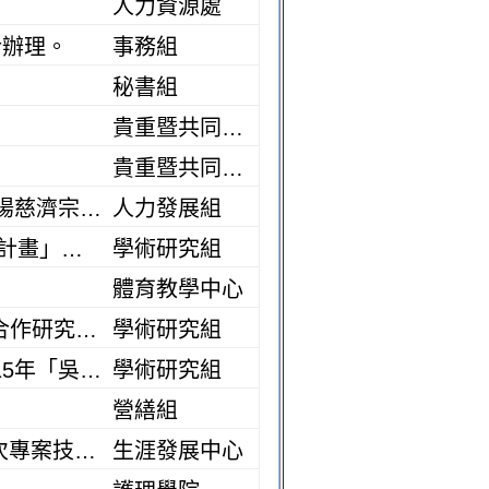
人力資源處
合辦理。
事務組
秘書組
貴重暨共同儀器中心
貴重暨共同儀器中心
人資處重要公告：敬邀參加8/21-8/23『2026年「傳承靜思法脈、弘揚慈濟宗門」志業體同仁精進共修』
人力發展組
【計畫徵求】國科會 － 115年度「薪火相傳-稀少科研技術永續傳承計畫」試辦方案
學術研究組
體育教學中心
【計畫徵求】國科會 － 116年度「臺美奈米材料基礎科學研發共同合作研究計畫」構想書
學術研究組
【申請資訊】台灣生技醫藥發展基金會 – 116年度「學術講座」及115年「吳火獅醫學獎」，請查照轉知。
學術研究組
營繕組
【校外徵才訊息】臺北市政府工務局公園路燈工程管理處115年第8次專案技工暨年度約僱人員甄選
生涯發展中心