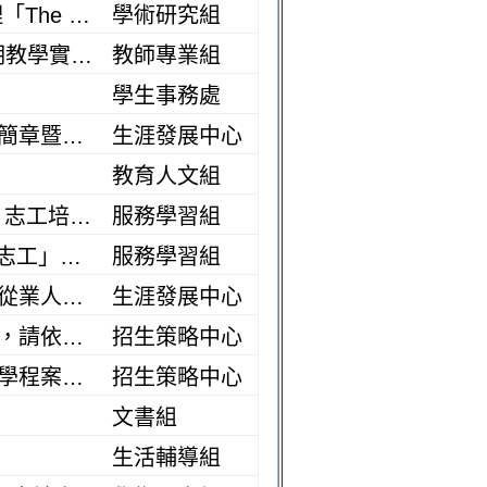
【轉知摘要投稿延長】中國文化大學 - 與台灣職業安全學會共同辦理「The 13th Asian Conference on Safety & Education in Laboratory, ACSEL 2026」國際研討會
學術研究組
代公告：國立政治大學於2026年9月15日（二）舉辦115學年第1學期教學實踐研究計畫研習工作坊「教學實踐撰稿及成效評量攻略」，敬邀教師踴躍參加
教師專業組
學生事務處
【校外徵才訊息】「財政部南區國稅局115年度儲備約僱人員甄選」簡章暨招考訊息
生涯發展中心
教育人文組
代公告-【志工招募】教育部青年發展署「漫遊古都走讀在400年後」志工培訓與服務活動
服務學習組
代公告-【志工招募】財團法人伊甸社會福利基金會「2026第三期雲志工」線上服務陪伴
服務學習組
【校外徵才訊息】國營臺灣鐵路股份有限公司東區營運處辦理115年從業人員甄試（職業衛生管理師）
生涯發展中心
申請117學年度調整（整併、更名、停招、裁撤）院系所學位學程案，請依說明辦理。
招生策略中心
申請117學年度增設、調整【特殊項目】及【一般項目】院系所學位學程案，請依說明辦理。
招生策略中心
文書組
生活輔導組