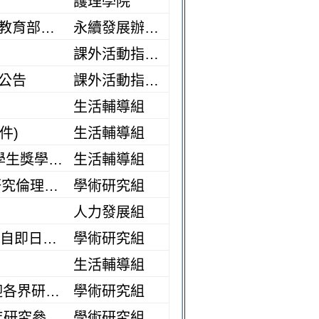
護理學院
【轉知】國立臺灣海洋大學社會責任實踐與永續發展中心舉辦115年教育部大學社會責任「跨海共學：臺日地方創生SIG跨校國際論壇」
永續發展辦公室
課外活動指導組
公告
課外活動指導組
生活輔導組
件)
生活輔導組
【獎助資訊】宜蘭縣政府115學年第2次「中等以上學校清寒及優秀學生獎學金」
生活輔導組
【轉知】國立政治大學 - 謹訂於115年9月15日舉辦「115年第三場研究倫理教育訓練」
學術研究組
人力發展組
【計畫徵求】國科會 – 116年度「奈米科技創新應用計畫」構想書，自即日起受理申請(115.9.30截止)
學術研究組
生活輔導組
【轉知】臺北市政府獎勵研究報告運用資料徵件相關宣傳文件，歡迎各界研究者踴躍參獎。
學術研究組
【轉知】國立陽明交通大學 - 將於115年9月9日(星期三)舉辦「115年研究參與者保護倫理講習會(VII)」
學術研究組