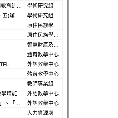
【轉知】國立清華大學 - 研究發展處研究倫理辦公室舉辦「研究倫理教育訓練」
學術研究組
【轉知】南臺科技大學 - 工學院訂於115年10月22日及23日(星期四、五)辦理 「2026創新與永續科技國際研討會」
學術研究組
原住民族學生資源中心
原住民族學生資源中心
智慧財產及產學創業中心
體育教學中心
FL
外語教學中心
體育教學中心
教師專業組
歡迎報名參加： 國立臺灣師範大學 115學年度第一學期辦理「EMI教學增能課程」、「EMI人才與領導課程」及「EMI教師專業社群補助計劃」。
外語教學中心
國立臺灣師範大學115學年度第一學期辦理「成果發表暨國際研討會」、「論文徵稿」、「EMI教師教學增能及教學助理培訓系列講座」及「跨校公開觀議課」
外語教學中心
人力資源處