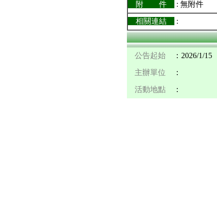
附 件
: 無附件
相關連結
:
公告起始
：2026/1/15
主辦單位
：
活動地點
：