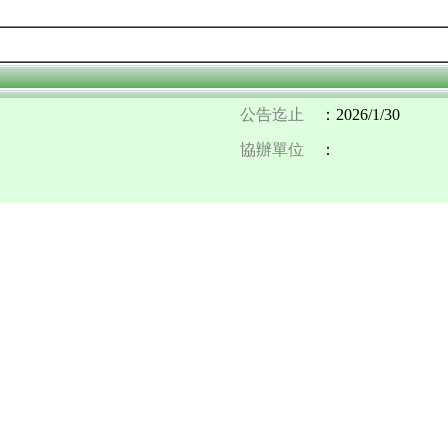
公告迄止
：2026/1/30
協辦單位
：