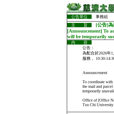
公告單位
事務組
[公告]
主 旨
[Announcement] To acc
will be temporarily su
內 容
公告：
為配合於2026
服務， 10:30
Announcement
To coordinate with
the mail and parcel 
temporarily unavail
Office of [Office 
Tzu Chi University