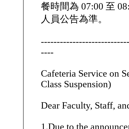
餐時間為 07:00 至
人員公告為準。
---------------------------
----
Cafeteria Service on 
Class Suspension)
Dear Faculty, Staff, an
1.Due to the announce