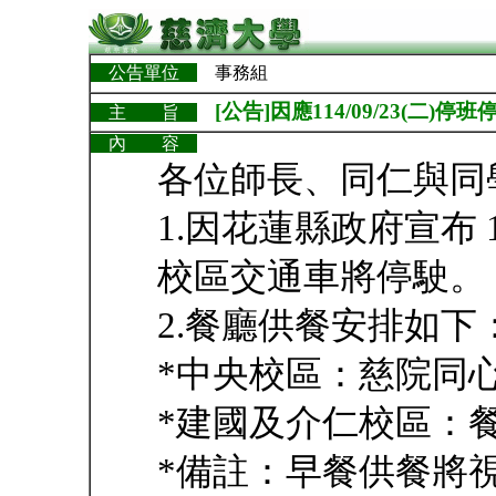
公告單位
事務組
[公告]因應114/09/23(
主 旨
內 容
各位師長、同仁與同
1.因花蓮縣政府宣布 1
校區交通車將停駛。
2.餐廳供餐安排如下
*中央校區：慈院同
*建國及介仁校區：
*備註：早餐供餐將