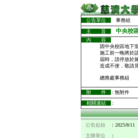
公告單位
事務組
中央校區地
主 旨
內 容
因中央校區地下室停車
施工前一晚將於該
屆時，請停放於
造成不便，敬請
總務處事務組
附 件
: 無附件
相關連結
:
公告起始
：2025/8/11
主辦單位
：