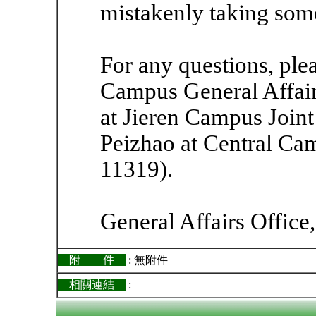
mistakenly taking som
For any questions, ple
Campus General Affair
at Jieren Campus Joint
Peizhao at Central Cam
11319).
General Affairs Office
附 件
: 無附件
相關連結
: