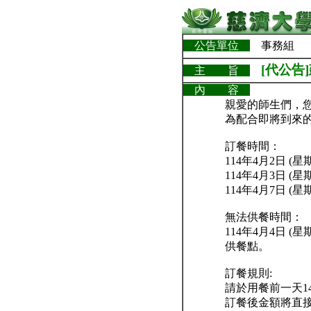
公告單位
事務組
[代公告
主 旨
內 容
親愛的師生們，
為配合即將到來
訂餐時間：
114年4月2日 (
114年4月3日 (
114年4月7日 (
無法供餐時間：
114年4月4日 
供餐點。
訂餐規則:
請於用餐前一天14
訂餐後金額將直