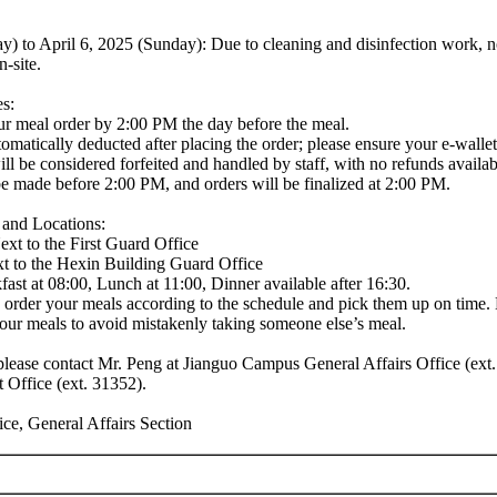
ay) to April 6, 2025 (Sunday): Due to cleaning and disinfection work, n
-site.
s:
ur meal order by 2:00 PM the day before the meal.
omatically deducted after placing the order; please ensure your e-wallet 
l be considered forfeited and handled by staff, with no refunds availab
e made before 2:00 PM, and orders will be finalized at 2:00 PM.
and Locations:
xt to the First Guard Office
t to the Hexin Building Guard Office
ast at 08:00, Lunch at 11:00, Dinner available after 16:30.
 order your meals according to the schedule and pick them up on time. 
our meals to avoid mistakenly taking someone else’s meal.
please contact Mr. Peng at Jianguo Campus General Affairs Office (ext
 Office (ext. 31352).
ice, General Affairs Section