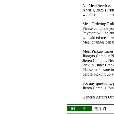
No Meal Service:
April 4, 2025 (Frid
whether online or on
Meal Ordering Rule
Please complete yo
Payment will be aut
Unclaimed meals wil
Meal changes can b
Meal Pickup Times 
Jianguo Campus: Ne
Jieren Campus: Nex
Pickup Time: Breakf
Please make sure to
before picking up y
For any questions, 
Jieren Campus Joint
General Affairs Off
附 件
: 無附件