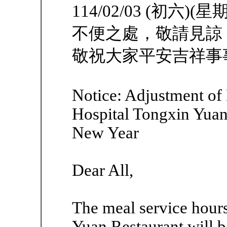
114/02/03 (初六
不便之處，敬請見諒
敬祝大家平安吉祥事
Notice: Adjustment of
Hospital Tongxin Yuan
New Year
Dear All,
The meal service hours
Yuan Restaurant will b