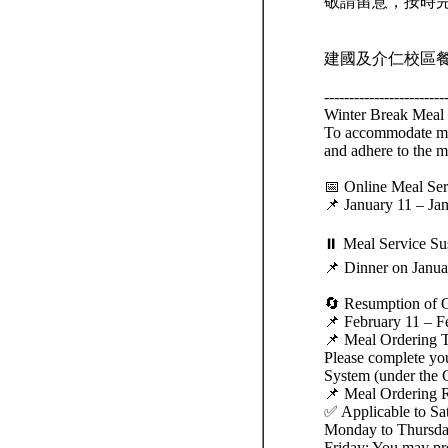
敬請留意，按時
建國及介仁校區餐
------------------------
Winter Break Meal 
To accommodate mea
and adhere to the m
📅 Online Meal Serv
📌 January 11 – Ja
⏸ Meal Service Su
📌 Dinner on Janua
🔄 Resumption of 
📌 February 11 – F
📌 Meal Ordering 
Please complete you
System (under the G
📌 Meal Ordering 
✅ Applicable to Sat
Monday to Thursday
Friday: You may pre