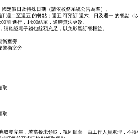
日、國定假日及特殊日期（請依校務系統公告為準）。
預訂 週二至週五 的餐點；週五 可預訂 週六、日及週一 的餐點
:00前 進行，14:00結單，逾時無法更改。
款，請確認電子錢包餘額充足，以免影響訂餐權益。
警衛室旁
樓警衛室旁
領取
領取
內應取餐完畢，若當餐未領取，視同拋棄，由工作人員處理，不得