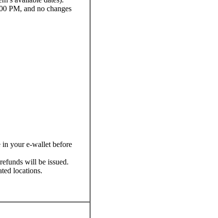
2:00 PM, and no changes
 in your e-wallet before
 refunds will be issued.
ted locations.