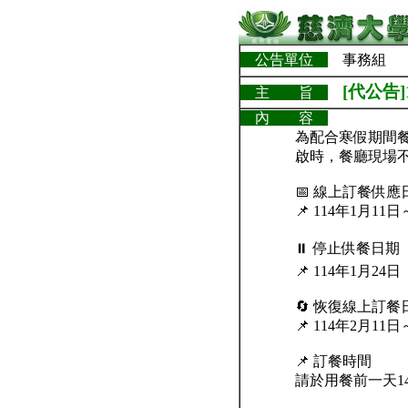
公告單位
事務組
[代公告
主 旨
內 容
為配合寒假期間
啟時，餐廳現場
📅 線上訂餐供應
📌 114年1月1
⏸ 停止供餐日期
📌 114年1月2
🔄 恢復線上訂餐
📌 114年2月
📌 訂餐時間
請於用餐前一天1