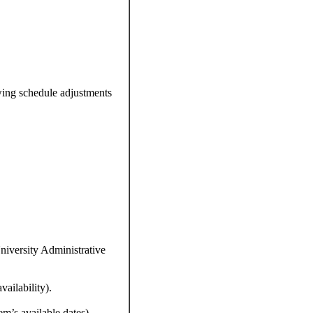
wing schedule adjustments
niversity Administrative
ailability).
m’s available dates).