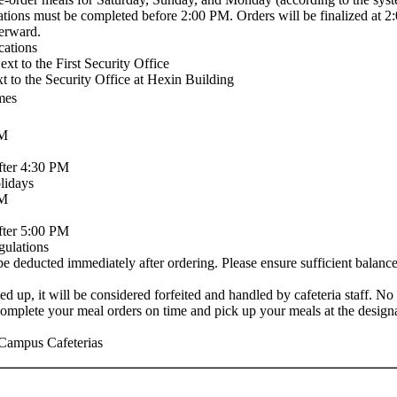
ations must be completed before 2:00 PM. Orders will be finalized at 
terward.
cations
t to the First Security Office
 to the Security Office at Hexin Building
mes
AM
fter 4:30 PM
lidays
AM
fter 5:00 PM
ulations
be deducted immediately after ordering. Please ensure sufficient balance
ked up, it will be considered forfeited and handled by cafeteria staff. No
omplete your meal orders on time and pick up your meals at the designa
 Campus Cafeterias