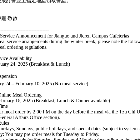
完成訂餐並至指定地點領取餐點。
廳 敬啟
--------------------------------
Service Announcement for Jianguo and Jieren Campus Cafeterias
l service arrangements during the winter break, please note the follo
eal ordering regulations.
ice Availability
nuary 24, 2025 (Breakfast & Lunch)
spension
ry 24 – February 10, 2025 (No meal service)
Online Meal Ordering
ebruary 16, 2025 (Breakfast, Lunch & Dinner available)
Time
r meal order by 2:00 PM on the day before the meal via the Tzu Chi U
eneral Affairs Office section).
Rules
urdays, Sundays, public holidays, and special dates (subject to system av
: You may pre-order meals for Tuesday to Friday.
-order meals for Saturday, Sunday, and Monday (according to the syste