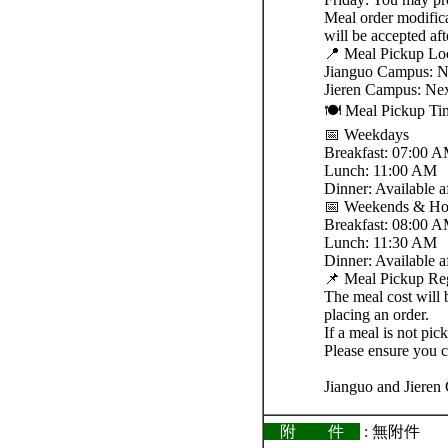
Meal order modific
will be accepted af
📍 Meal Pickup Lo
Jianguo Campus: Nex
Jieren Campus: Next
🍽 Meal Pickup Ti
📅 Weekdays
Breakfast: 07:00 
Lunch: 11:00 AM
Dinner: Available a
📅 Weekends & Ho
Breakfast: 08:00 
Lunch: 11:30 AM
Dinner: Available a
📌 Meal Pickup Reg
The meal cost will 
placing an order.
If a meal is not pic
Please ensure you c
Jianguo and Jieren
附 件
: 無附件