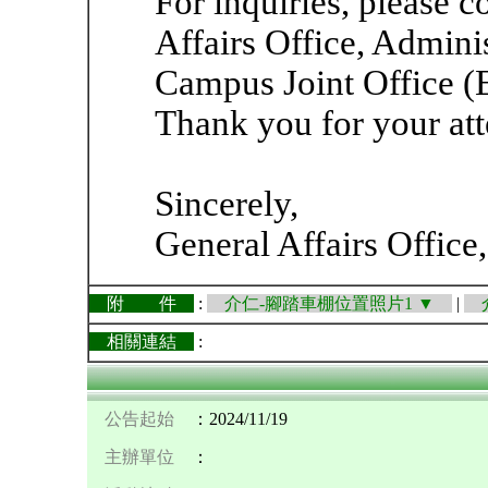
For inquiries, please c
Affairs Office, Adminis
Campus Joint Office (
Thank you for your att
Sincerely,
General Affairs Office
附 件
:
介仁-腳踏車棚位置照片1 ▼
|
介
相關連結
:
公告起始
：2024/11/19
主辦單位
：