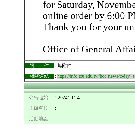
for Saturday, Novembe
online order by 6:00 
Thank you for your un
Office of General Affa
附 件
: 無附件
相關連結
:
https://info.tcu.edu.tw/hot_news/today
公告起始
：2024/11/14
主辦單位
：
活動地點
：