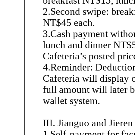
breakfast NT$15, lunc
2.Second swipe: break
NT$45 each.
3.Cash payment withou
lunch and dinner NT$5
Cafeteria’s posted pric
4.Reminder: Deduction
Cafeteria will display 
full amount will later
wallet system.
III. Jianguo and Jiere
1.Self-payment for facu