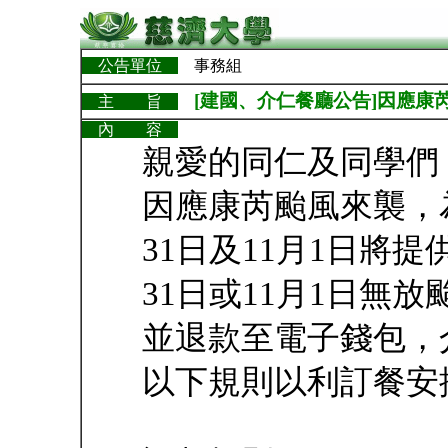
公告單位
事務組
[建國、介仁餐廳公告]因應康芮颱
主 旨
內 容
親愛的同仁及同學們
因應康芮颱風來襲，
31日及11月1日將
31日或11月1日無
並退款至電子錢包，
以下規則以利訂餐安