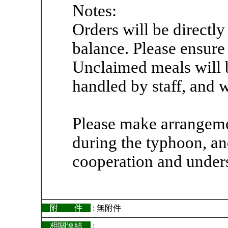
Notes:
Orders will be directl
balance. Please ensure 
Unclaimed meals will 
handled by staff, and w
Please make arrangeme
during the typhoon, an
cooperation and under
附 件
: 無附件
相關連結
: