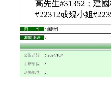
高先生#31352；
#22312或魏小姐#223
附 件
: 無附件
相關連結
:
公告起始
：2024/10/4
主辦單位
：
活動地點
：