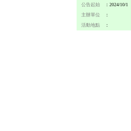
公告起始
：2024/10/1
主辦單位
：
活動地點
：