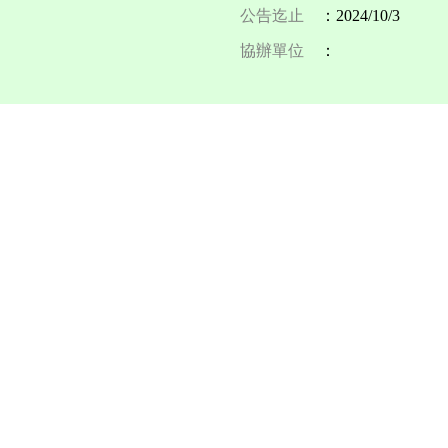
公告迄止
：2024/10/3
協辦單位
：