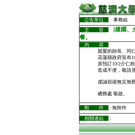
公告單位
事務組
[建國、
主 旨
餐。
內 容
親愛的師長、同仁
花蓮縣政府宣布1
原預訂10/2介
造成不便，敬請
虔誠祝禱無災無
總務處 敬啟。
附 件
: 無附件
相關連結
: