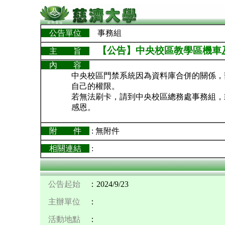
公告單位
事務組
【公告】中央校區教學區機車
主 旨
內 容
中央校區門禁系統因為資料庫合併的關係，
自己的權限。
若無法刷卡，請到中央校區總務處事務組，
感恩。
附 件
: 無附件
相關連結
:
公告起始
：2024/9/23
主辦單位
：
活動地點
：