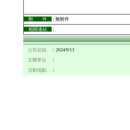
附 件
: 無附件
相關連結
:
公告起始
：2024/9/13
主辦單位
：
活動地點
：