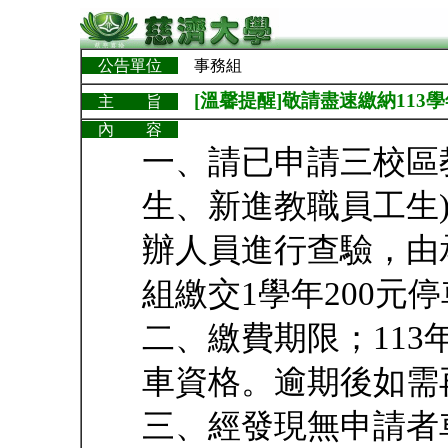
公告單位
事務組
[溫馨提醒]敬請盡速繳納11
主 旨
內 容
一、請已申請三校區
生、新進教職員工生
辦人員進行查驗，由
組繳交1學年200元
二、繳費期限；113
車資格。逾期後如需
三、經發現無申請者