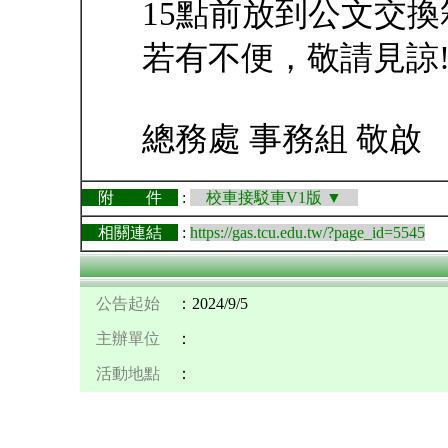
15點前放到公文交換
若有不便，敬請見諒
總務處 事務組 敬啟
附 件
:
校車接駁車V1版 ▼
相關連結
:
https://gas.tcu.edu.tw/?page_id=5545
公告起始
：2024/9/5
主辦單位
：
活動地點
：