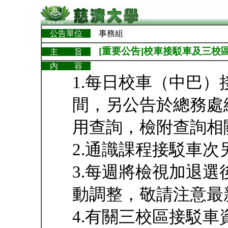
公告單位
事務組
[重要公告]校車接駁車及三校
主 旨
內 容
1.每日校車（中巴
間，另公告於總務處
用查詢，檢附查詢相
2.通識課程接駁車次
3.每週將檢視加退
動調整，敬請注意最
4.有關三校區接駁車