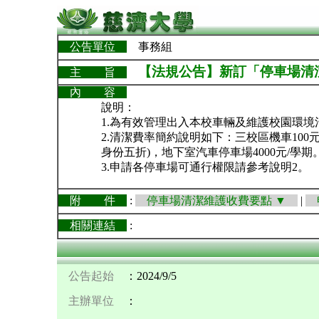
公告單位
事務組
【法規公告】新訂「停車場清
主 旨
內 容
說明：
1.為有效管理出入本校車輛及維護校園環
2.清潔費率簡約說明如下：三校區機車100元
身份五折)，地下室汽車停車場4000元/學期
3.申請各停車場可通行權限請參考說明2。
附 件
:
停車場清潔維護收費要點 ▼
|
申
相關連結
:
公告起始
：2024/9/5
主辦單位
：